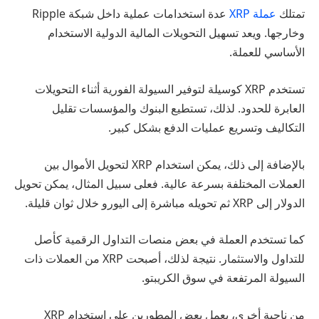
تمتلك
عملة XRP
عدة استخدامات عملية داخل شبكة Ripple
وخارجها. ويعد تسهيل التحويلات المالية الدولية الاستخدام
الأساسي للعملة.
تستخدم XRP كوسيلة لتوفير السيولة الفورية أثناء التحويلات
العابرة للحدود. لذلك، تستطيع البنوك والمؤسسات تقليل
التكاليف وتسريع عمليات الدفع بشكل كبير.
بالإضافة إلى ذلك، يمكن استخدام XRP لتحويل الأموال بين
العملات المختلفة بسرعة عالية. فعلى سبيل المثال، يمكن تحويل
الدولار إلى XRP ثم تحويله مباشرة إلى اليورو خلال ثوان قليلة.
كما تستخدم العملة في بعض منصات التداول الرقمية كأصل
للتداول والاستثمار. نتيجة لذلك، أصبحت XRP من العملات ذات
السيولة المرتفعة في سوق الكريبتو.
من ناحية أخرى، يعمل بعض المطورين على استخدام XRP