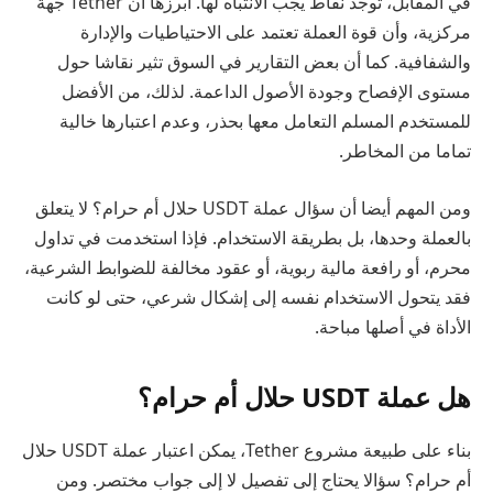
في المقابل، توجد نقاط يجب الانتباه لها. أبرزها أن Tether جهة
مركزية، وأن قوة العملة تعتمد على الاحتياطيات والإدارة
والشفافية. كما أن بعض التقارير في السوق تثير نقاشا حول
مستوى الإفصاح وجودة الأصول الداعمة. لذلك، من الأفضل
للمستخدم المسلم التعامل معها بحذر، وعدم اعتبارها خالية
تماما من المخاطر.
ومن المهم أيضا أن سؤال عملة USDT حلال أم حرام؟ لا يتعلق
بالعملة وحدها، بل بطريقة الاستخدام. فإذا استخدمت في تداول
محرم، أو رافعة مالية ربوية، أو عقود مخالفة للضوابط الشرعية،
فقد يتحول الاستخدام نفسه إلى إشكال شرعي، حتى لو كانت
الأداة في أصلها مباحة.
هل عملة USDT حلال أم حرام؟
بناء على طبيعة مشروع Tether، يمكن اعتبار عملة USDT حلال
أم حرام؟ سؤالا يحتاج إلى تفصيل لا إلى جواب مختصر. ومن