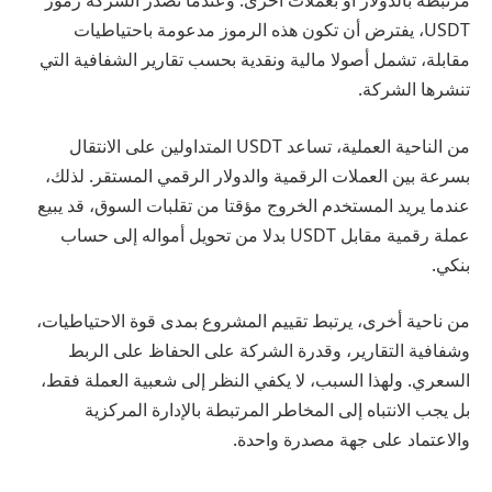
مرتبطة بالدولار أو بعملات أخرى. وعندما تصدر الشركة رموز
USDT، يفترض أن تكون هذه الرموز مدعومة باحتياطيات
مقابلة، تشمل أصولا مالية ونقدية بحسب تقارير الشفافية التي
تنشرها الشركة.
من الناحية العملية، تساعد USDT المتداولين على الانتقال
بسرعة بين العملات الرقمية والدولار الرقمي المستقر. لذلك،
عندما يريد المستخدم الخروج مؤقتا من تقلبات السوق، قد يبيع
عملة رقمية مقابل USDT بدلا من تحويل أمواله إلى حساب
بنكي.
من ناحية أخرى، يرتبط تقييم المشروع بمدى قوة الاحتياطيات،
وشفافية التقارير، وقدرة الشركة على الحفاظ على الربط
السعري. ولهذا السبب، لا يكفي النظر إلى شعبية العملة فقط،
بل يجب الانتباه إلى المخاطر المرتبطة بالإدارة المركزية
والاعتماد على جهة مصدرة واحدة.