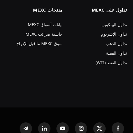
تداول على MEXC
منتجات MEXC
تداول البيتكوين
بيانات أسواق MEXC
تداول الإيثيريوم
حاسبة ضرائب MEXC
تداول الذهب
سوق MEXC ما قبل الإدراج
تداول الفضة
تداول النفط (WTI)
فيسبوك
X
الانستغرام
يوتيوب
لينكدإن
تيلقرام