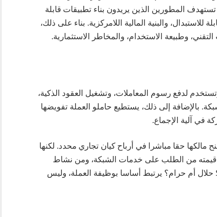
تستهدف المطورين الذين يريدون بناء تطبيقات قابلة
 للاستبدال، والبنية المالية اللامركزية. بناء على ذلك،
التقني، وطبيعة الاستخدام، والمخاطر الاستثمارية.
SOL هي الرمز الأصلي داخل شبكة Solana، وتستخدم لدفع رسوم المعاملات، وتشغيل العقود الذكية،
كة. بالإضافة إلى ذلك، يستطيع حاملو العملة تفويضها
ة في آلية الإجماع.
ما في شركة، ولا تمنح مالكها حقا مباشرا في أرباح كيان تجاري محدد. لكنها
يمته من الطلب على خدمات الشبكة، ومن نشاط
التطبيقات المبنية عليها. لذلك، فإن سؤال عملة SOL حلال أم حرام؟ يرتبط أساسا بوظيفة العملة، وليس