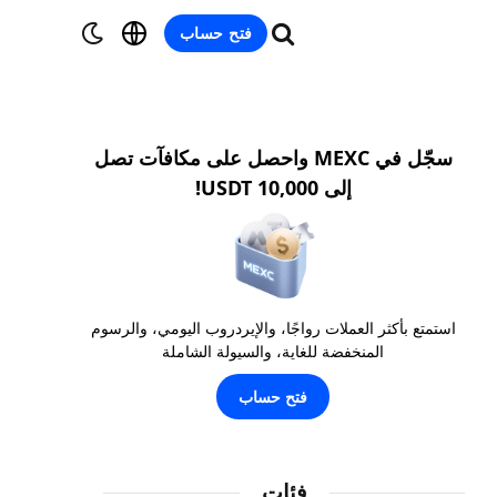
فتح حساب
سجّل في MEXC واحصل على مكافآت تصل
إلى 10,000 USDT!
استمتع بأكثر العملات رواجًا، والإيردروب اليومي، والرسوم
المنخفضة للغاية، والسيولة الشاملة
فتح حساب
فئات