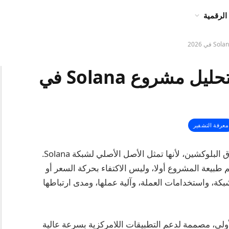
الرقمية
عملة SOL حلال أم حرام؟ تحليل مشروع Solana في
معرفة التشفير
تعد SOL واحدة من العملات الرقمية البارزة في سوق البلوكشين، لأنها تمثل الأصل الأصلي لشبكة Solana.
 حرام؟ يجب فهم طبيعة المشروع أولا، وليس الاكتفاء بحركة السعر أو
بكة، واستخدامات العملة، وآلية عملها، ومدى ارتباطها
قة الأولى، مصممة لدعم التطبيقات اللامركزية بسرعة عالية