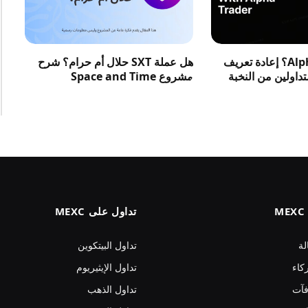
ما هو متداول Alpha؟ إعادة تعريف
هل عملة SXT حلال أم حرام؟ شرح
متداولين من النخبة
مشروع Space and Time
تداول على MEXC
لة
تداول البيتكوين
كاء
تداول الإيثيريوم
فآت
تداول الذهب