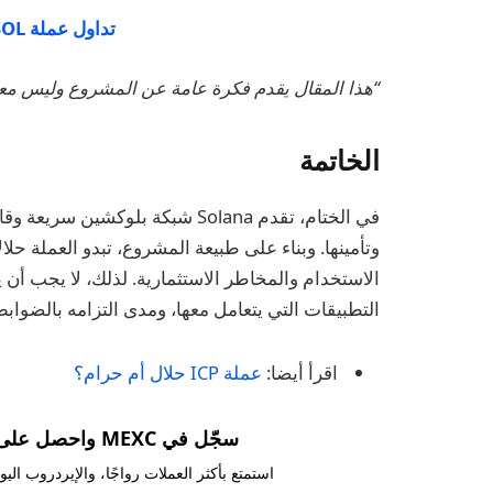
تداول عملة SOL على منصة MEXC!
“هذا المقال يقدم فكرة عامة عن المشروع وليس م
الخاتمة
وتأمينها. وبناء على طبيعة المشروع، تبدو العملة حل
الاستخدام والمخاطر الاستثمارية. لذلك، لا يجب 
التطبيقات التي يتعامل معها، ومدى التزامه بالضوابط
اقرأ أيضا:
عملة ICP حلال أم حرام؟
سجّل في MEXC واحصل على مكافآت تصل إلى 10,000 USDT!
استمتع بأكثر العملات رواجًا، والإيردروب ال