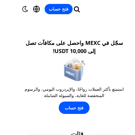
فتح حساب
سجّل في MEXC واحصل على مكافآت تصل
إلى 10,000 USDT!
استمتع بأكثر العملات رواجًا، والإيردروب اليومي، والرسوم
المنخفضة للغاية، والسيولة الشاملة
فتح حساب
فئات