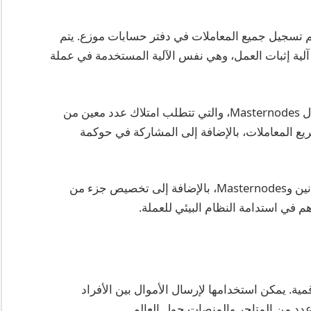
شين، حيث يتم تسجيل جميع المعاملات في دفتر حسابات موزع. يتم
آلية إثبات العمل، وهي نفس الآلية المستخدمة في عملة
من ناحية أخرى، تضيف DASH طبقة إضافية من خلال Masternodes، والتي تتطلب امتلاك عدد معين من
ريع المعاملات، بالإضافة إلى المشاركة في حوكمة
بناء على ذلك، يتم تقسيم مكافآت التعدين بين المعدنين وMasternodes، بالإضافة إلى تخصيص جزء من
 في استدامة النظام البيئي للعملة.
ة دفع رقمية. يمكن استخدامها لإرسال الأموال بين الأفراد
عدد من المتاجر والمنصات حول العالم.