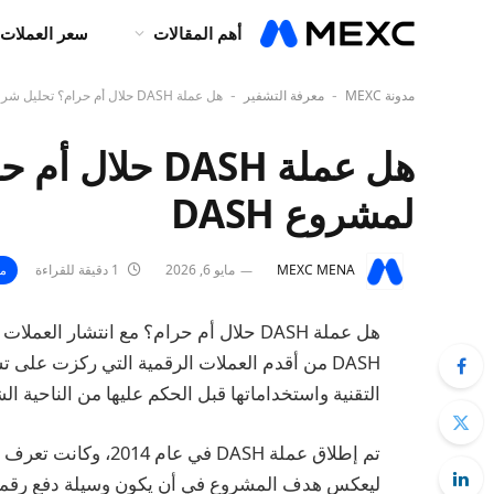
أهم المقالات
سعر العملات 
مدونة MEXC
معرفة التشفير
هل عملة DASH حلال أم حرام؟ تحليل شرعي شامل لمشروع DASH
-
-
هل عملة DASH 
لمشروع DASH
MEXC MENA
مايو 6, 2026
1 دقيقة للقراءة
مع
هل عملة DASH حلال أم حرام؟ مع انتشار ا
DASH من أقدم العملات الرقمية التي ركزت على 
التقنية واستخداماتها قبل الحكم عليها من الناحية ال