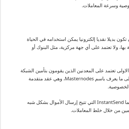
ية وسرعة المعاملات.
ون بديلا نقديا إلكترونيا يمكن استخدامه في الحياة
ها، ولا تعتمد على أي جهة مركزية، مثل البنوك أو
طبقة الاولى تعتمد على المعدنين الذين يقومون بتأمين الشبكة
ومعالجة المعاملات. أما الطبقة الثانية، فهي تعتمد على ما يعرف باسم Masternodes، وهي عقد متقدمة
الخصوصية.
بالإضافة إلى ذلك، توفر DASH ميزتين رئيسيتين، وهما InstantSend التي تتيح إرسال الأموال بشكل شبه