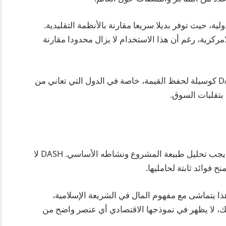
DASH في التحويلات الدولية، حيث توفر بديلا سريعا مقارنة بالأنظمة التقليدية.
مركزية، رغم أن هذا الاستخدام لا يزال محدودا مقارنة
من ناحية أخرى، يعتمد بعض المستخدمين على DASH كوسيلة لحفظ القيمة، خاصة في الدول التي تعاني من
بتقلبات السوق.
للإجابة على سؤال هل عملة DASH حلال أم حرام؟ يجب تحليل طبيعة المشروع ونشاطه الأساسي. DASH لا
ح فوائد ثابتة لحامليها.
 DASH كوسيلة تبادل، وهذا يتماشى مع مفهوم المال في الشريعة الإسلامية،
، لا يظهر في نموذجها الاقتصادي أي عنصر واضح من