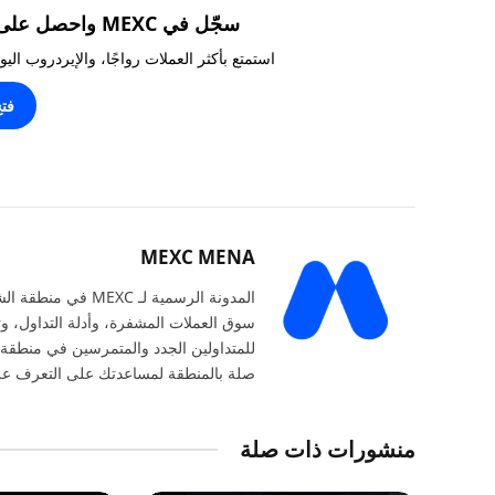
سجّل في MEXC واحصل على مكافآت تصل إلى 10,000 USDT!
استمتع بأكثر العملات رواجًا، والإيردروب ال
فت
MEXC MENA
المدونة الرسمية ل
سوق العملات المشفرة، وأدلة التداول، وت
للمتداولين الجدد والمتمرسين في منطقة 
صلة بالمنطقة لمساعدتك على التعرف على
منشورات ذات صلة