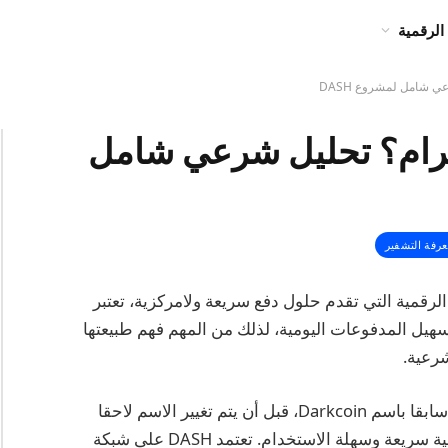
الرقمية
حلال أم حرام؟ تحليل شرعي شامل
رفة التشفير
لعملات الرقمية التي تقدم حلول دفع سريعة ولامركزية، تعتبر
تسهيل المدفوعات اليومية، لذلك من المهم فهم طبيعتها
شرعية.
تم إطلاق عملة DASH في عام 2014، وكانت تعرف سابقا باسم Darkcoin، قبل أن يتم تغيير الاسم لاحقا
ليعكس هدف المشروع في أن يكون وسيلة دفع رقمية سريعة وسهلة الاستخدام. تعتمد DASH على شبكة