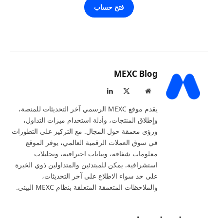
فتح حساب
MEXC Blog
موقع
X
لينكدإن
الويب
(Twitter)
يقدم موقع MEXC الرسمي آخر التحديثات للمنصة،
وإطلاق المنتجات، وأدلة استخدام ميزات التداول،
ورؤى معمقة حول المجال. مع التركيز على التطورات
في سوق العملات الرقمية العالمي، يوفر الموقع
معلومات شفافة، وبيانات احترافية، وتحليلات
استشرافية. يمكن للمبتدئين والمتداولين ذوي الخبرة
على حد سواء الاطلاع على آخر التحديثات،
والملاحظات المتعمقة المتعلقة بنظام MEXC البيئي.