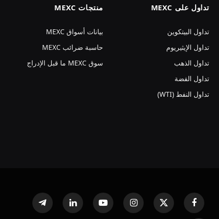
تداول على MEXC
منتجات MEXC
تداول البيتكوين
بيانات أسواق MEXC
تداول الإيثيريوم
حاسبة ضرائب MEXC
تداول الذهب
سوق MEXC ما قبل الإدراج
تداول الفضة
تداول النفط (WTI)
فيسبوك
X
الانستغرام
يوتيوب
لينكدإن
تيلقرام
(Twitter)