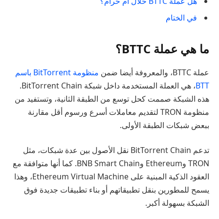
هل عملة BTTC حلال أم حرام؟
في الختام
ما هي عملة BTTC؟
عملة BTTC، والمعروفة أيضا ضمن
منظومة BitTorrent باسم
BTT
، هي العملة المستخدمة داخل شبكة BitTorrent Chain.
هذه الشبكة صممت كحل توسع من الطبقة الثانية، وتستفيد من
منظومة TRON لتقديم معاملات أسرع ورسوم أقل مقارنة
ببعض شبكات الطبقة الأولى.
تدعم BitTorrent Chain نقل الأصول بين عدة شبكات، مثل
TRON وEthereum وBNB Smart Chain. كما أنها متوافقة مع
العقود الذكية المبنية على Ethereum Virtual Machine، وهذا
يسمح للمطورين بنقل تطبيقاتهم أو بناء تطبيقات جديدة فوق
الشبكة بسهولة أكبر.