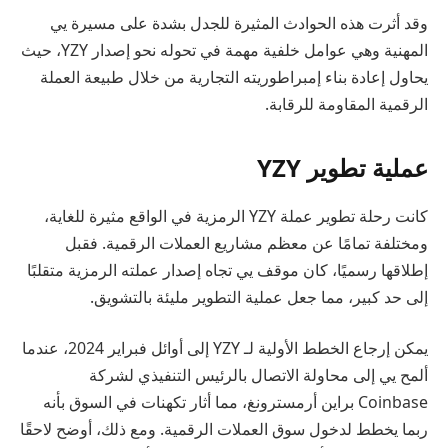
وقد أثرت هذه الحوادث المثيرة للجدل بشدة على مسيرة يي
المهنية وهي عوامل خلفية مهمة في تحوله نحو إصدار YZY، حيث
يحاول إعادة بناء إمبراطوريته التجارية من خلال طبيعة العملة
الرقمية المقاومة للرقابة.
عملية تطوير YZY
كانت رحلة تطوير عملة YZY الرمزية في الواقع مثيرة للغاية،
ومختلفة تمامًا عن معظم مشاريع العملات الرقمية. فقبل
إطلاقها رسميًا، كان موقف يي تجاه إصدار عملته الرمزية متقلبًا
إلى حد كبير، مما جعل عملية التطوير مليئة بالتشويق.
يمكن إرجاع الخطط الأولية لـ YZY إلى أوائل فبراير 2024، عندما
ألمح يي إلى محاولة الاتصال بالرئيس التنفيذي لشركة
Coinbase براين أرمسترونغ، مما أثار تكهنات في السوق بأنه
ربما يخطط لدخول سوق العملات الرقمية. ومع ذلك، أوضح لاحقًا