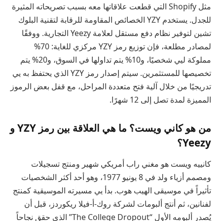
مثل Shopify التي قطعت علاقاتها معه بسبب تصريحاته المثيرة
للجدل. يستخدم YZY الخصائص المقاومة للرقابة لتقنية البلوك
تشين لتوفير نظام دفع مستقل لعلامة Yeezy التجارية. ووفقًا
لمصادر مطلعة، فإن توزيع رمز YZY مركزي للغاية: 70%
مملوكة ليي شخصيًا، و10% يتم تداولها في السوق، و20% يتم
تخصيصها للمستثمرين. سيتم إصدار رمز YZY الذي يحتفظ به يي
تدريجيًا من خلال آلية فتح متعددة المراحل، مع قفل بعض الرموز
المميزة لمدة تصل إلى 12 شهرًا.
من هو كاني ويست؟ ما هي العلاقة بين رمز YZY و
Yeezy؟
كانييه ويست هو مغني راب أمريكي شهير ومنتج تسجيلات
ومصمم أزياء ولد في 8 يونيو 1977، وهو أحد أكثر الشخصيات
تأثيراً في موسيقى الهيب هوب. بدأ يي مسيرته الموسيقية كمنتج
لفنانين، ثم أنتج ألبومات لشركة روك-أ-فيلا ريكوردز، قبل أن
يُصدر ألبومه الأول “The College Dropout” الذي حقق نجاحاً