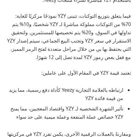
باستخدام YZY مباشرةً لشراء منتجات Yeezy.
فيما يتعلق بتوزيع التوكنات، تتبنى YZY نموذجًا مركزيًا للغاية:
70% من التوكنات مملوكة مباشرةً لـ YZY شخصيًا، و10% يتم
تداولها في السوق، و20% يتم تخصيصها للمستثمرين. ولتحقيق
الاستقرار في سعر YZY وتجنب البيع الجماعي، سيتم إصدار YZY
التي يحتفظ بها يي من خلال مراحل متعددة لفتح الرمز المميز،
مع قفل بعض رموز YZY لمدة تصل إلى 12 شهرًا.
تعتمد قيمة YZY في المقام الأول على عاملين:
ارتباطه بالعلامة التجارية Yeezy كأداة دفع رسمية، مما يزيد
من قيمة فائدة YZY
تأثير الشهرة الشخصية لـ YZY واقتصاد المعجبين، مما يمنح
YZY خصائص عملة المنفعة وعملة ميمية على حد سواء
ومقارنةً بالعملات الرقمية الأخرى، يكمن تفرد YZY في مركزيتها