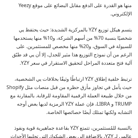
منها هو القدرة على الدفع مقابل البضائع على موقع Yeezy
الإلكتروني.
يتسم هيكل توزيع YZY بالمركزية الشديدة: حيث يحتفظ يي
شخصيًا بنسبة 70% من أسهم الشركة، و10% منها يستخدمها
للسيولة في السوق، و20% منها مخصص للمستثمرين. على
الرغم من أن نموذج التوزيع هذا مثير للجدل، إلا أن يي قد طبّق
آلية فتح متعددة المراحل لتحقيق الاستقرار في سعر YZY.
ترتبط خلفية إطلاق YZY ارتباطًا وثيقًا بخلافات يي الشخصية،
حيث يأمل في تجاوز مأزق حظره من قبل منصات مثل Shopify
من خلال طبيعة العملة الرقمية المقاومة للرقابة. بالمقارنة مع
TRUMP و LIBRA، فإن عملة YZY الرمزية لديها بعض أوجه
التشابه ولكنها تمتلك أيضًا خصائصها الخاصة.
بالنسبة للمُستثمرين، تتمتع YZY بقاعدة جماهيرية قوية ونفوذ
عالمي لـ YZY، بالإضافة إلى بعض الشكوك التي تجلبها الأحداث