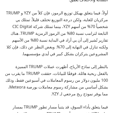
أولاً، فيما يتعلق بهيكل توزيع الرموز، فإن كلاً من YZY و TRUMP
مركزيان للغاية، ولكن درجة التوزيع تختلف قليلاً. تمتلك يي
شخصياً 70% من أسهم YZY، بينما تمتلك شركة CIC Digital
التابعة لترامب نسبة 80% من الرموز الرمزية TRUMP. هناك
تقارير تُشير إلى أن يي أراد في البداية نسبة 80% من الأسهم
ولكنه تنازل في النهاية إلى 70%. وبغض النظر عن ذلك، فإن كلا
المشروعين يتركزان بشكل كبير في أيدي مؤسسيهما.
بالنظر إلى نماذج الأرباح، أظهرت عملات TRUMP المميزة
بالفعل ربحية هائلة. فوفقًا للبيانات، حققت TRUMP ما يقرب من
100 مليون دولار من رسوم المعاملات في أسبوعين فقط، وذلك
بشكل أساسي من مشاركة رسوم معاملات بورصة Meteora،
مما يوفر نموذج ربح مرجعي لـ YZY.
فيما يتعلق بأداء السوق، قد يتنبأ مسار تطور TRUMP بمسار