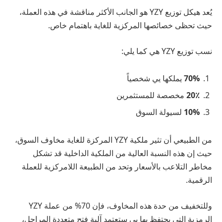
يُعد هيكل توزيع YZY هو الجانب الأكثر مناقشة في هذه العملة،
حيث تحظى خصائصها المركزية للغاية باهتمام خاص.
نسب توزيع YZY هي كما يلي:
70%
يملكها يي شخصياً
20٪
مخصصة للمستثمرين
10%
لسيولة السوق
من الطبيعي أن تثير ملكية YZY المركزة للغاية مخاوف السوق،
حيث إن هذه النسبة العالية من الملكية الداخلية قد تشكل
مخاطر التلاعب بالأسعار وتحد من الطبيعة اللامركزية للعملة
الرقمية.
وللتخفيف من حدة هذه المخاوف، فإن 70% من عملة YZY
الرمزية التي يحتفظ بها يي ستعتمد آلية فتح متعددة المراحل،