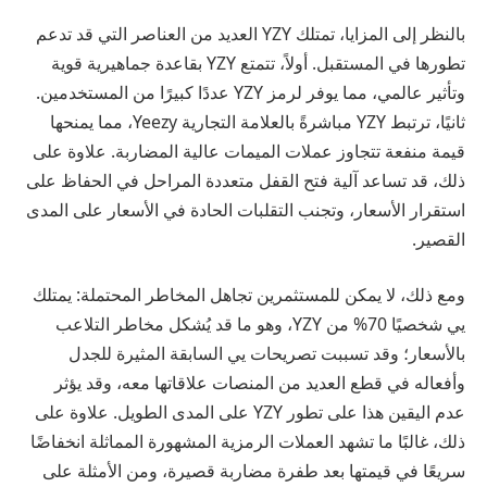
بالنظر إلى المزايا، تمتلك YZY العديد من العناصر التي قد تدعم
تطورها في المستقبل. أولاً، تتمتع YZY بقاعدة جماهيرية قوية
وتأثير عالمي، مما يوفر لرمز YZY عددًا كبيرًا من المستخدمين.
ثانيًا، ترتبط YZY مباشرةً بالعلامة التجارية Yeezy، مما يمنحها
قيمة منفعة تتجاوز عملات الميمات عالية المضاربة. علاوة على
ذلك، قد تساعد آلية فتح القفل متعددة المراحل في الحفاظ على
استقرار الأسعار، وتجنب التقلبات الحادة في الأسعار على المدى
القصير.
ومع ذلك، لا يمكن للمستثمرين تجاهل المخاطر المحتملة: يمتلك
يي شخصيًا 70% من YZY، وهو ما قد يُشكل مخاطر التلاعب
بالأسعار؛ وقد تسببت تصريحات يي السابقة المثيرة للجدل
وأفعاله في قطع العديد من المنصات علاقاتها معه، وقد يؤثر
عدم اليقين هذا على تطور YZY على المدى الطويل. علاوة على
ذلك، غالبًا ما تشهد العملات الرمزية المشهورة المماثلة انخفاضًا
سريعًا في قيمتها بعد طفرة مضاربة قصيرة، ومن الأمثلة على