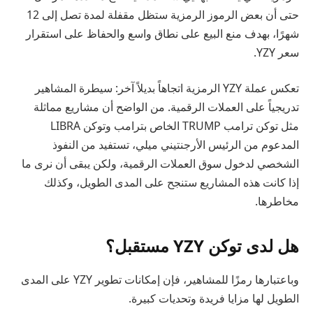
حتى أن بعض الرموز الرمزية ستظل مقفلة لمدة تصل إلى 12
شهرًا، بهدف منع البيع على نطاق واسع والحفاظ على استقرار
سعر YZY.
تعكس عملة YZY الرمزية اتجاهاً بديلاً آخر: سيطرة المشاهير
تدريجياً على العملات الرقمية. من الواضح أن مشاريع مماثلة
مثل توكن ترامب TRUMP الخاص بترامب وتوكن LIBRA
المدعوم من الرئيس الأرجنتيني ميلي، تستفيد من النفوذ
الشخصي لدخول سوق العملات الرقمية، ولكن يبقى أن نرى ما
إذا كانت هذه المشاريع ستنجح على المدى الطويل، وكذلك
مخاطرها.
هل لدى توكن YZY مستقبل؟
وباعتبارها رمزًا للمشاهير، فإن إمكانات تطوير YZY على المدى
الطويل لها مزايا فريدة وتحديات كبيرة.