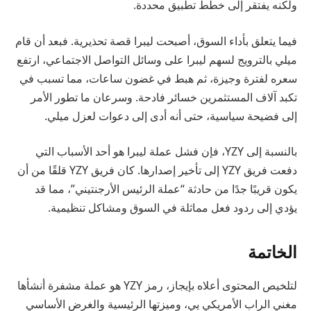
ولكنه يفتقر إلى خطط تطبيق محددة.
فيما يتعلق بأداء السوق، أصبحت ليبرا قصة تحذيرية. فبعد أن قام
ميلي بالترويج لسهم ليبرا على وسائل التواصل الاجتماعي، ارتفع
سعره لفترة وجيزة، ثم هبط في غضون ساعات، مما تسبب في
تكبد آلاف المستثمرين خسائر فادحة. وسرعان ما تطور الأمر
إلى فضيحة سياسية، حتى أنه أدى إلى دعوات لعزل ميلي.
بالنسبة إلى YZY، فإن فشل عملة ليبرا هو أحد الأسباب التي
دفعت فريق YZY إلى تأخير إصدارها. كان فريق YZY قلقًا من أن
يكون قريبًا جدًا من حادثة “عملة الرئيس الأرجنتيني”، مما قد
يؤدي إلى ردود فعل مماثلة في السوق ومشاكل تنظيمية.
الخاتمة
لتلخيص المحتوى أعلاه بإيجاز، رمز YZY هو عملة مشفرة أنشأها
مغني الراب الأمريكي يي، وميزتها الرئيسية والغرض الأساسي