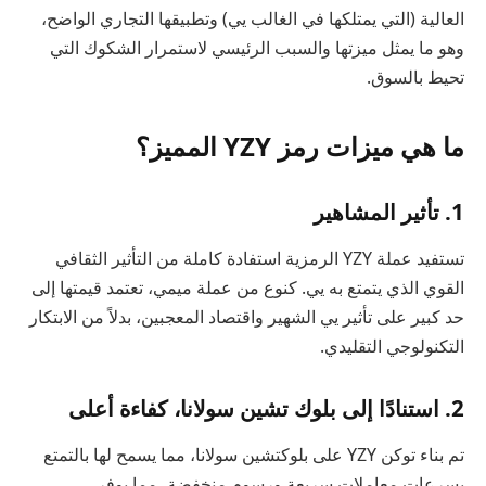
العالية (التي يمتلكها في الغالب يي) وتطبيقها التجاري الواضح،
وهو ما يمثل ميزتها والسبب الرئيسي لاستمرار الشكوك التي
تحيط بالسوق.
ما هي ميزات رمز YZY المميز؟
1. تأثير المشاهير
تستفيد عملة YZY الرمزية استفادة كاملة من التأثير الثقافي
القوي الذي يتمتع به يي. كنوع من عملة ميمي، تعتمد قيمتها إلى
حد كبير على تأثير يي الشهير واقتصاد المعجبين، بدلاً من الابتكار
التكنولوجي التقليدي.
2. استنادًا إلى بلوك تشين سولانا، كفاءة أعلى
تم بناء توكن YZY على بلوكتشين سولانا، مما يسمح لها بالتمتع
بسرعات معاملات سريعة ورسوم منخفضة، مما يوفر