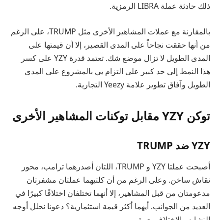
ذلك حادثة عملة LIBRA الرمزية.
بالمقارنة مع عملات المشاهير الأخرى مثل TRUMP، على الرغم
من أنها حققت نجاحاً على المدى القصير، إلا أن قيمتها على
المدى الطويل لا تزال موضع شك. تعتمد قدرة YZY على كسر
هذا النمط إلى حد كبير على التزام يي بالمشروع على المدى
الطويل وآفاق تطوير علامة Yeezy التجارية.
توكن YZY مقابل توكنات المشاهير الأخرى
YZY ضد TRUMP
أصبحت عملتا YZY و TRUMP، اللتان أصدرهما ترامب، محور
نقاش ساخن. وعلى الرغم من أن كلتيهما عملتان مشفرتان
مدعومتان من قبل المشاهير، إلا أنهما تختلفان اختلافًا كبيرًا في
العديد من الجوانب. أيهما أكثر قيمة استثمارية؟ دعونا نحلل أوجه
التشابه والاختلاف بعمق.