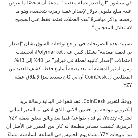
في منشور: “لن أصدر عملة معدنية”، مدعيًا أن شخصًا ما عرض
عليه مبلغ مليوني دولار لإصدار عملة رمزية شخصية، وهو ما
رفضه، وذكر مباشرةً “هذه العملات تعتمد فقط على الضجيج
لاستغلال المعجبين.”
تسببت هذه التصريحات في تراجع توقعات السوق بشأن “إصدار
يي لعملة معدنية” بشكل كبير. على Polymarket، انخفضت
احتمالات “إصدار كانييه لعملة في فبراير” من 40% إلى 13%.
ومن المثير للدهشة أنه بعد بضعة أسابيع فقط، كشف العديد من
المطلعين ل CoinDesk أن يي كان يستعد سرًا لإطلاق عملة
YZY.
ووفقًا لتقرير CoinDesk، فقد تلقوا في البداية رسالة بريد
إلكتروني موقعة من حسين لالاني، الذي ادعى أنه المدير المالي
لشركة Yeezy، ثم قدم طواعيةً فيما بعد وثائق تتعلق بعملة YZY
الرمزية. كشفت مصادر مطلعة أنه كان من المقرر في الأصل أن
تبدأ مبيعات YZY مساء يوم الخميس في الساعة السادسة مساءً