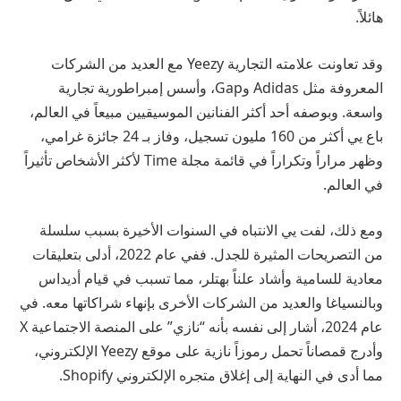
هائلاً.
وقد تعاونت علامته التجارية Yeezy مع العديد من الشركات
المعروفة مثل Adidas وGap، وأسس إمبراطورية تجارية
واسعة. وبوصفه أحد أكثر الفنانين الموسيقيين مبيعاً في العالم،
باع يي أكثر من 160 مليون تسجيل، وفاز بـ 24 جائزة غرامي،
وظهر مراراً وتكراراً في قائمة مجلة Time لأكثر الأشخاص تأثيراً
في العالم.
ومع ذلك، لفت يي الانتباه في السنوات الأخيرة بسبب سلسلة
من التصريحات المثيرة للجدل. ففي عام 2022، أدلى بتعليقات
معادية للسامية وأشاد علناً بهتلر، مما تسبب في قيام أديداس
وبالنسياغا والعديد من الشركات الأخرى بإنهاء شراكاتها معه. في
عام 2024، أشار إلى نفسه بأنه “نازي” على المنصة الاجتماعية X
وأدرج قمصاناً تحمل رموزاً نازية على موقع Yeezy الإلكتروني،
مما أدى في النهاية إلى إغلاق متجره الإلكتروني Shopify.