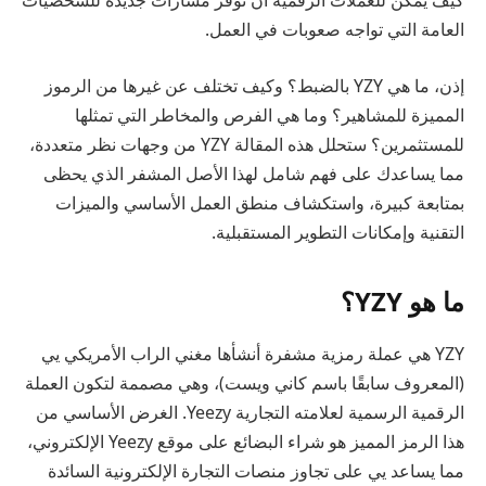
كيف يمكن للعملات الرقمية أن توفر مسارات جديدة للشخصيات
العامة التي تواجه صعوبات في العمل.
إذن، ما هي YZY بالضبط؟ وكيف تختلف عن غيرها من الرموز
المميزة للمشاهير؟ وما هي الفرص والمخاطر التي تمثلها
للمستثمرين؟ ستحلل هذه المقالة YZY من وجهات نظر متعددة،
مما يساعدك على فهم شامل لهذا الأصل المشفر الذي يحظى
بمتابعة كبيرة، واستكشاف منطق العمل الأساسي والميزات
التقنية وإمكانات التطوير المستقبلية.
ما هو YZY؟
YZY هي عملة رمزية مشفرة أنشأها مغني الراب الأمريكي يي
(المعروف سابقًا باسم كاني ويست)، وهي مصممة لتكون العملة
الرقمية الرسمية لعلامته التجارية Yeezy. الغرض الأساسي من
هذا الرمز المميز هو شراء البضائع على موقع Yeezy الإلكتروني،
مما يساعد يي على تجاوز منصات التجارة الإلكترونية السائدة