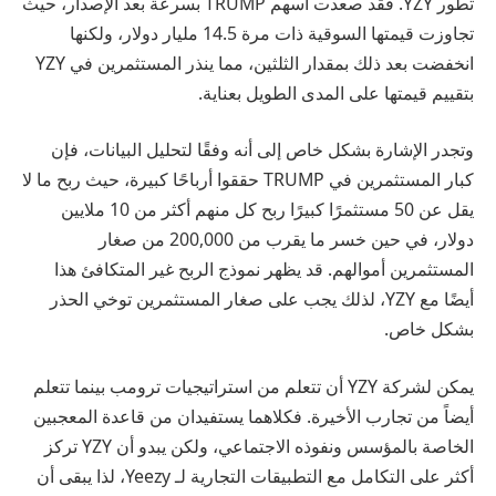
تطور YZY. فقد صعدت أسهم TRUMP بسرعة بعد الإصدار، حيث
تجاوزت قيمتها السوقية ذات مرة 14.5 مليار دولار، ولكنها
انخفضت بعد ذلك بمقدار الثلثين، مما ينذر المستثمرين في YZY
بتقييم قيمتها على المدى الطويل بعناية.
وتجدر الإشارة بشكل خاص إلى أنه وفقًا لتحليل البيانات، فإن
كبار المستثمرين في TRUMP حققوا أرباحًا كبيرة، حيث ربح ما لا
يقل عن 50 مستثمرًا كبيرًا ربح كل منهم أكثر من 10 ملايين
دولار، في حين خسر ما يقرب من 200,000 من صغار
المستثمرين أموالهم. قد يظهر نموذج الربح غير المتكافئ هذا
أيضًا مع YZY، لذلك يجب على صغار المستثمرين توخي الحذر
بشكل خاص.
يمكن لشركة YZY أن تتعلم من استراتيجيات ترومب بينما تتعلم
أيضاً من تجارب الأخيرة. فكلاهما يستفيدان من قاعدة المعجبين
الخاصة بالمؤسس ونفوذه الاجتماعي، ولكن يبدو أن YZY تركز
أكثر على التكامل مع التطبيقات التجارية لـ Yeezy، لذا يبقى أن