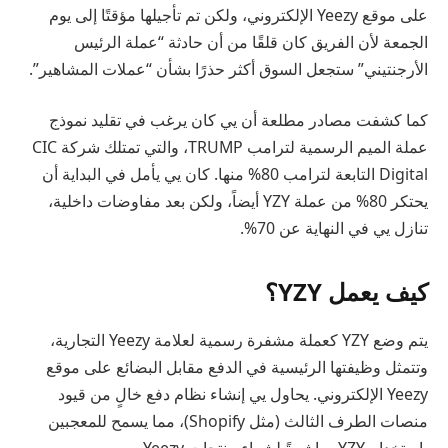
على موقع Yeezy الإلكتروني، ولكن تم تأجيلها مؤقتًا إلى يوم
الجمعة لأن الفريق كان قلقًا من أن حادثة “عملة الرئيس
الأرجنتيني” ستجعل السوق أكثر حذرًا بشأن “عملات المشاهير”.
كما كشفت مصادر مطلعة أن يي كان يرغب في تقليد نموذج
عملة الميم الرسمية لترامب TRUMP، والتي تمتلك شركة CIC
Digital التابعة لترامب 80% منها. كان يي يأمل في البداية أن
يحتكر 80% من عملة YZY أيضاً، ولكن بعد مفاوضات داخلية،
تنازل يي في النهاية عن 70%.
كيف يعمل YZY؟
يتم وضع YZY كعملة مشفرة رسمية لعلامة Yeezy التجارية،
وتتمثل وظيفتها الرئيسية في الدفع مقابل البضائع على موقع
Yeezy الإلكتروني. يحاول يي إنشاء نظام دفع خالٍ من قيود
منصات الطرف الثالث (مثل Shopify)، مما يسمح للمعجبين