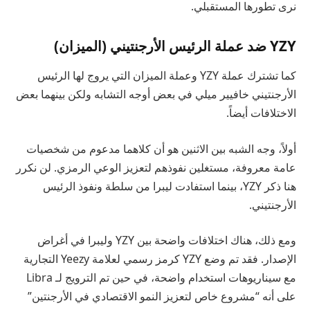
نرى تطورها المستقبلي.
YZY ضد عملة الرئيس الأرجنتيني (الميزان)
كما تشترك عملة YZY وعملة الميزان التي يروج لها الرئيس
الأرجنتيني خافيير ميلي في بعض أوجه التشابه ولكن بينهما بعض
الاختلافات أيضاً.
أولاً، وجه الشبه بين الاثنين هو أن كلاهما مدعوم من شخصيات
عامة معروفة، مستغلين نفوذهم لتعزيز الوعي الرمزي. لن نكرر
هنا ذكر YZY، بينما استفادت ليبرا من سلطة ونفوذ الرئيس
الأرجنتيني.
ومع ذلك، هناك اختلافات واضحة بين YZY وليبرا في أغراض
الإصدار. فقد تم وضع YZY كرمز رسمي لعلامة Yeezy التجارية
مع سيناريوهات استخدام واضحة، في حين تم الترويج لـ Libra
على أنه “مشروع خاص لتعزيز النمو الاقتصادي في الأرجنتين”