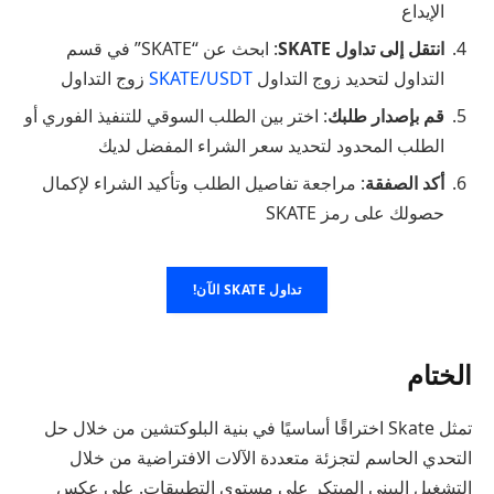
الإيداع
انتقل إلى تداول SKATE
: ابحث عن “SKATE” في قسم
التداول لتحديد زوج التداول
SKATE/USDT
زوج التداول
قم بإصدار طلبك
: اختر بين الطلب السوقي للتنفيذ الفوري أو
الطلب المحدود لتحديد سعر الشراء المفضل لديك
أكد الصفقة
: مراجعة تفاصيل الطلب وتأكيد الشراء لإكمال
حصولك على رمز SKATE
تداول SKATE الآن!
الختام
تمثل Skate اختراقًا أساسيًا في بنية البلوكتشين من خلال حل
التحدي الحاسم لتجزئة متعددة الآلات الافتراضية من خلال
التشغيل البيني المبتكر على مستوى التطبيقات. على عكس