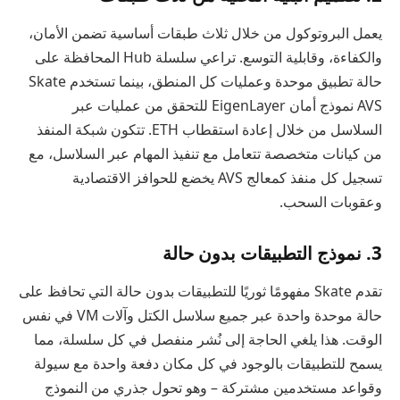
يعمل البروتوكول من خلال ثلاث طبقات أساسية تضمن الأمان،
والكفاءة، وقابلية التوسع. تراعي سلسلة Hub المحافظة على
حالة تطبيق موحدة وعمليات كل المنطق، بينما تستخدم Skate
AVS نموذج أمان EigenLayer للتحقق من عمليات عبر
السلاسل من خلال إعادة استقطاب ETH. تتكون شبكة المنفذ
من كيانات متخصصة تتعامل مع تنفيذ المهام عبر السلاسل، مع
تسجيل كل منفذ كمعالج AVS يخضع للحوافز الاقتصادية
وعقوبات السحب.
3. نموذج التطبيقات بدون حالة
تقدم Skate مفهومًا ثوريًا للتطبيقات بدون حالة التي تحافظ على
حالة موحدة واحدة عبر جميع سلاسل الكتل وآلات VM في نفس
الوقت. هذا يلغي الحاجة إلى نُشر منفصل في كل سلسلة، مما
يسمح للتطبيقات بالوجود في كل مكان دفعة واحدة مع سيولة
وقواعد مستخدمين مشتركة – وهو تحول جذري من النموذج