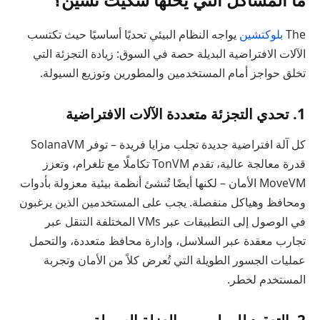
The
بلوكتشين
يواجه النظام البيئي تحديًا أساسيًا حيث تكتسب
الآلات الافتراضية البديلة حصة في السوق: زيادة التجزئة التي
تخلق حواجز أمام المستخدمين والمطورين وتوزيع السيولة.
1. تحدي التجزئة متعددة الآلات الافتراضية
كل آلة افتراضية جديدة تجلب مزايا فريدة – توفر SolanaVM
قدرة معالجة عالية، تقدم TonVM تكاملًا مع تلغرام، وتعزز
MoveVM الأمان – لكنها أيضًا تُنشئ أنظمة بيئية معزولة بأدوات
ومحافظ وهياكل منفصلة. يجب على المستخدمين الذين يرغبون
في الوصول إلى التطبيقات عبر VMs المختلفة التنقل عبر
تجارب معقدة عبر السلاسل، وإدارة محافظ متعددة، والتحمل
عمليات الجسور الطويلة التي تُعرض كلاً من الأمان وتجربة
المستخدم لخطر.
2. التعقيد للمطورين والعزلة السيولة