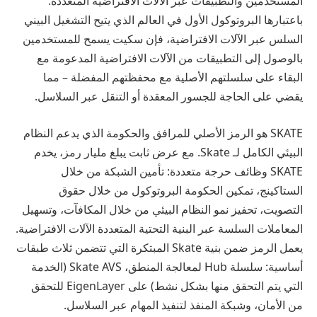
المستخدمين والتطبيقات عبر الآلات الافتراضية المتعددة.
باعتبارها البروتوكول الأول في العالم الذي يتيح التشغيل البيني
السلس عبر الآلات الافتراضية، فإن سكيت يسمح للمستخدمين
بالوصول إلى التطبيقات من الآلات الافتراضية المدعومة مع
البقاء على سلسلتهم الأصلية مع محفظتهم المفضلة – مما
يقضي على الحاجة للجسور المعقدة أو التنقل عبر السلاسل.
SKATE هو الرمز الأصلي للمرافق والحكومة الذي يدعم النظام
البيئي الكامل لـ Skate. مع عرض ثابت يبلغ مليار رمز، يخدم
SKATE وظائف حرجة متعددة: تأمين الشبكة من خلال
الستاكينج، تمكين الحكومة البروتوكول من خلال حقوق
التصويت، تحفيز نمو النظام البيئي من خلال المكافآت، وتسهيل
المعاملات السلسة عبر البنية التحتية المتعددة الآلات الافتراضية.
يعمل الرمز ضمن بنية Skate المبتكرة التي تتضمن ثلاث طبقات
أساسية: سلسلة Hub لمعالجة المنطق، Skate AVS (الخدمة
التي يتم التحقق منها بشكل نشط) على EigenLayer للتحقق
من الأمان، وشبكة المنفذ لتنفيذ المهام عبر السلاسل.