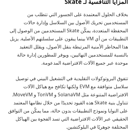
المزايا التنافسية لـ Skate
بخلاف الحلول المعتمدة على الجسور التي تتطلب من
المستخدمين تحريك الأصول بين السلاسل وإدارة حالات
المحفظة المتعددة، يمكّن Skate المستخدمين من الوصول إلى
التطبيقات من أي VM بينما يبقون على سلسلتهم الأصلية. يزيل
هذا المخاطر الأمنية المرتبطة بنقل الأصول، ويقلل التعقيد
بالنسبة للمستخدمين النهائيين، ويوفر للمطورين إدارة حالة
موحدة عبر جميع الآلات الافتراضية المدعومة.
تتفوق البروتوكولات التقليدية في التشغيل البيني في توصيل
سلاسل متوافقة مع EVM ولكنها تكافح مع هياكل الآلات
الافتراضية المتنوعة مثل SolanaVM و TonVM و MoveVM.
تتناول بنية Skate هذه القيود تحديدًا من خلال نظامها المعتمد
على النوايا ونموذج التطبيقات بدون حالة، مما يمكّن من التوافق
الحقيقي عبر الآلات الافتراضية التي تسد الفجوة بين الهياكل
المختلفة جوهريًا في البلوكتشين.