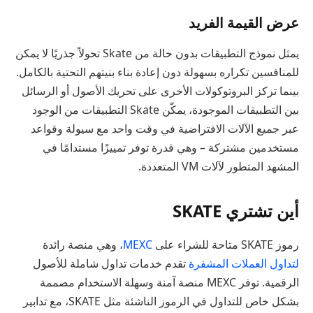
عرض القيمة الفريد
يمثل نموذج التطبيقات بدون حالة من Skate تحولاً جذريًا لا يمكن
للمنافسين تكراره بسهولة دون إعادة بناء بنيتهم التحتية بالكامل.
بينما تركز البروتوكولات الأخرى على تحريك الأصول أو الرسائل
بين التطبيقات الموجودة، يمكّن Skate التطبيقات من الوجود
عبر جميع الآلات الافتراضية في وقت واحد مع سيولة وقواعد
مستخدمين مشتركة – وهي قدرة توفر تمييزًا مستدامًا في
المشهد المتطور لآلات VM المتعددة.
أين تشتري SKATE
رموز SKATE متاحة للشراء على
MEXC
، وهي منصة رائدة
لتداول العملات المشفرة
تقدم خدمات تداول شاملة للأصول
الرقمية. توفر MEXC منصة آمنة وسهلة الاستخدام مصممة
بشكل خاص للتداول في الرموز الناشئة مثل SKATE، مع تدابير