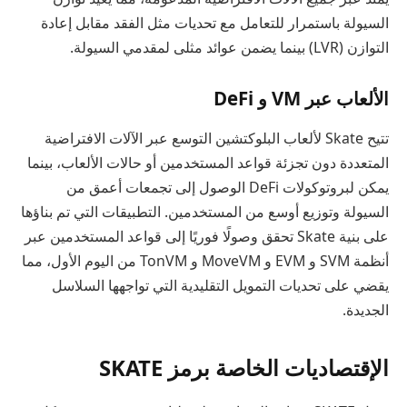
السيولة باستمرار للتعامل مع تحديات مثل الفقد مقابل إعادة
التوازن (LVR) بينما يضمن عوائد مثلى لمقدمي السيولة.
الألعاب عبر VM و DeFi
تتيح Skate لألعاب البلوكتشين التوسع عبر الآلات الافتراضية
المتعددة دون تجزئة قواعد المستخدمين أو حالات الألعاب، بينما
يمكن لبروتوكولات DeFi الوصول إلى تجمعات أعمق من
السيولة وتوزيع أوسع من المستخدمين. التطبيقات التي تم بناؤها
على بنية Skate تحقق وصولًا فوريًا إلى قواعد المستخدمين عبر
أنظمة SVM و EVM و MoveVM و TonVM من اليوم الأول، مما
يقضي على تحديات التمويل التقليدية التي تواجهها السلاسل
الجديدة.
الإقتصاديات الخاصة برمز SKATE