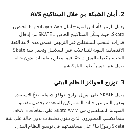
2. أمان الشبكة من خلال الستاكينج AVS
يعمل الرمز كأساس لنموذج أمان EigenLayer AVS الخاص بـ
Skate، حيث يمكّن الستاكينج الخاص بـ SKATE من إدخال
قدرات السحب للمشغلين غير النزيهين. تضمن هذه الآلية الثقة
الاقتصادية القوية للتفاعلات عبر السلاسل وتجعل بنية Skate
التحتية مكتملة الميزات حقًا فيما يتعلق بتطبيقات بدون حالة
تعمل عبر جميع أنظمة البلوكتشين.
3. توزيع الحوافز النظام البيئي
يعمل SKATE على تمويل برامج حوافز شاملة تضخّ الاستفادة
وتعزز النمو عبر فئات المشاركين المتعددة. يحصل مقدمو
السيولة المساهمون في Skate AMM على مكافآت SKATE،
بينما يكسب المطورون الذين يبنون تطبيقات بدون حالة على بنية
Skate رموزًا بناءً على مساهماتهم في توسيع النظام البيئي،