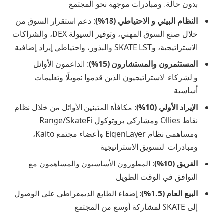
بدون حالة، ومبادرات موجهة نحو المجتمع
النظام البيئي و الاحتياطي (18%)
: دعم استقرار السوق من
خلال صنع السوق المهني، وتوفير السيولة DEX، والشراكات
الاستراتيجية، وSKATE LST والبذور، واحتياطي إيراد إضافية
المستثمرون والمستشارون (15%)
: الداعمون الأوائل
والشركاء الاستراتيجيون الذين قدموا تمويلًا وتعليمات
أساسية
الإيراد الأولي (10%)
: مكافأة المتبنين الأوائل من خلال نظام
نقاط Ollies ومشاركي بروتوكول Range/SkateFi
ومساهمي نظام EigenLayer وأعضاء مجتمع Kaito،
ومبادرات التسويق الاستراتيجية
الفريق (10%)
: المطورون الأساسيون والمساهمون مع
التوافق في الوقت الطويل
البيع العام (1.5%)
: إضفاء الطابع الديمقراطي على الوصول
إلى SKATE لمشاركة أوسع من المجتمع