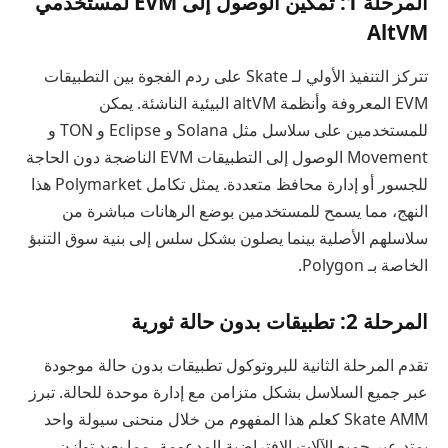
المرحلة 1: تمكين الوصول إلى EVM لمستخدمي
AltVM
تتركز التنفيذ الأولي لـ Skate على ردم الفجوة بين التطبيقات
EVM المعروفة وأنظمة altVM البيئية الناشئة. يمكن
للمستخدمين على سلاسل مثل Solana و Eclipse و TON و
Movement الوصول إلى التطبيقات EVM الناضجة دون الحاجة
للجسور أو إدارة محافظ متعددة. يمثل تكامل Polymarket هذا
النهج، مما يسمح للمستخدمين بوضع الرهانات مباشرة من
سلاسلهم الأصلية بينما يصلون بشكل سلس إلى بنية سوق التنبؤ
الخاصة بـ Polygon.
المرحلة 2: تطبيقات بدون حالة ثورية
تقدم المرحلة الثانية للبروتوكول تطبيقات بدون حالة موجودة
عبر جميع السلاسل بشكل متزامن مع إدارة موحدة للحالة. تبرز
Skate AMM كعلم هذا المفهوم من خلال منحنى سيولة واحد
يمتد عبر جميع الآلات الافتراضية المدعومة، مما يعيد توازن