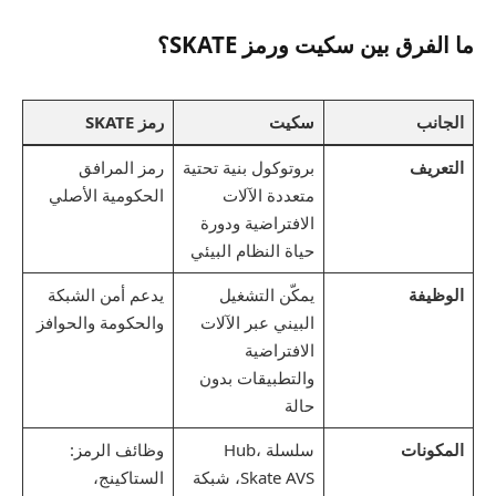
ما الفرق بين سكيت ورمز SKATE؟
الجانب
سكيت
رمز SKATE
التعريف
بروتوكول بنية تحتية
رمز المرافق
متعددة الآلات
الحكومية الأصلي
الافتراضية ودورة
حياة النظام البيئي
الوظيفة
يمكّن التشغيل
يدعم أمن الشبكة
البيني عبر الآلات
والحكومة والحوافز
الافتراضية
والتطبيقات بدون
حالة
المكونات
سلسلة Hub،
وظائف الرمز:
Skate AVS، شبكة
الستاكينج،