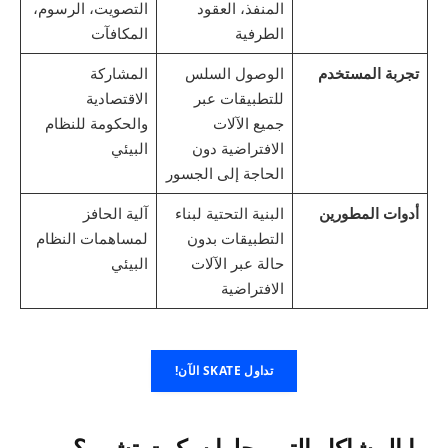
المنفذ، العقود
التصويت، الرسوم،
الطرفية
المكافآت
تجربة المستخدم
الوصول السلس
المشاركة
للتطبيقات عبر
الاقتصادية
جميع الآلات
والحكومة للنظام
الافتراضية دون
البيئي
الحاجة إلى الجسور
أدوات المطورين
البنية التحتية لبناء
آلية الحافز
التطبيقات بدون
لمساهمات النظام
حالة عبر الآلات
البيئي
الافتراضية
تداول SKATE الآن!
ما المشاكل التي يحلها سكيت تشين؟