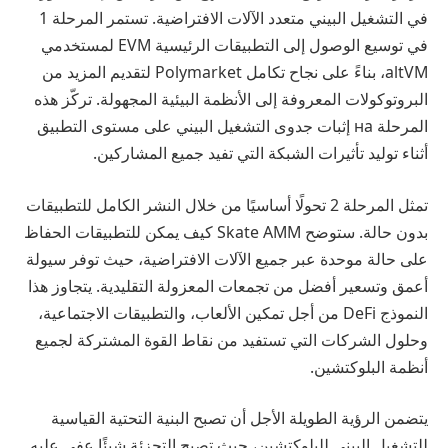
في التشغيل البيني متعدد الآلات الافتراضية. تستمر المرحلة 1
في توسيع الوصول إلى التطبيقات الرئيسية EVM لمستخدمي
altVM، بناءً على نجاح تكامل Polymarket لتقديم المزيد من
البروتوكولات المعروفة إلى الأنظمة البيئية المجهولة. تركّز هذه
المرحلة на إثبات جدوى التشغيل البيني على مستوى التطبيق
أثناء توليد تأثيرات الشبكة التي تفيد جميع المشاركين.
تمثل المرحلة 2 تحولًا أساسيًا من خلال النشر الكامل للتطبيقات
بدون حالة. ستوضح Skate AMM كيف يمكن للتطبيقات الحفاظ
على حالة موحدة عبر جميع الآلات الافتراضية، حيث توفر سيولة
أعمق وتسعير أفضل من تجمعات المعزولة التقليدية. يتجاوز هذا
النموذج DeFi من أجل تمكين الألعاب، والتطبيقات الاجتماعية،
وحلول الشركات التي تستفيد من نقاط القوة المشتركة لجميع
أنظمة البلوكتشين.
يتضمن الرؤية الطويلة الأجل أن تصبح البنية التحتية القياسية
للتشغيل البيني للبلوكتشين، حيث تصبح التجزئة شيئًا عفى عليه