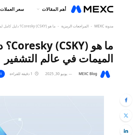
أهم المقالات
سعر العملات 
مدونة MEXC
المراجعات الرمزية
ما هو Coresky (CSKY)؟ دليل كامل لمنصة حضانة الميمات في عالم التشفير
-
-
ما هو
الميمات في عالم التشفير
MEXC Blog
يونيو 30, 2025
1 دقيقة للقراءة
ال