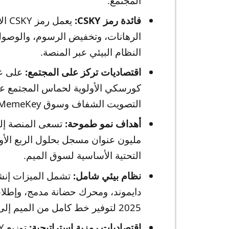
المجتمع.
فائدة رمز CSKY:
يعم
الرهانات، وتخفيض الرسوم، والوصول
النظام البيئي عبر المنصة.
اقتصاديات تركز على المجتمع:
على عك
كورسكي الأولوية لحماس المجتمع ع
التصويت الشفاف وسوق MemeKey مع تسعير مع منحنى ارتباط.
أهداف نمو طموحة:
التحتية الأساسية لسوق الميم.
نظام بيئي شامل:
تشمل الميزات إنشا
2025 لتوفير خط كامل من الميم إلى السوق.
اقتصاديات رمزية استراتيجية: