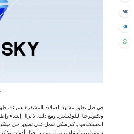
ك
في ظل تطور مشهد العملات المشفرة بسرعة، ظهرت ر
وتكنولوجيا البلوكتشين. ومع ذلك، لا يزال إنشاء وإط
المستخدمين. كورسكي تعمل على تطوير حل مبتكر، 
ديمقراطية إنشاء رموز الميم من خلال أدوات بلا كو