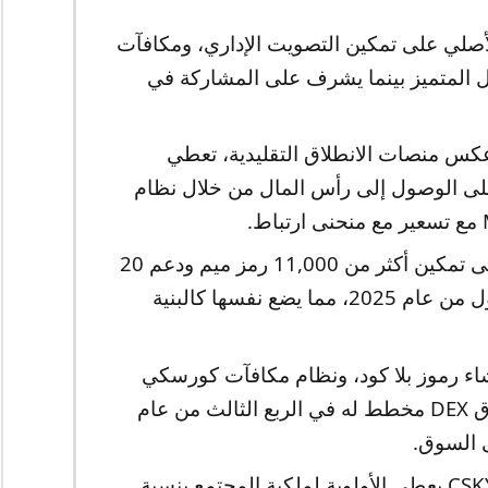
ل رمز CSKY الأصلي على تمكين التصويت الإداري، ومكافآت
 المتميز بينما يشرف على المشاركة في
س منصات الانطلاق التقليدية، تعطي
لى الوصول إلى رأس المال من خلال نظام
تسعى المنصة إلى تمكين أكثر من 11,000 رمز ميم ودعم 20
مليون عنوان مسجل بحلول الربع الأول من عام 2025، مما يضع نفسها كالبنية
ء رموز بلا كود، ونظام مكافآت كورسكي
دايموند، ومحرك حضانة مدمج، وإطلاق DEX مخطط له في الربع الثالث من عام
توزيع CSKY يعطي الأولوية لملكية المجتمع بنسبة