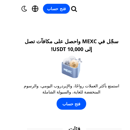
فتح حساب
سجّل في MEXC واحصل على مكافآت تصل
إلى 10,000 USDT!
استمتع بأكثر العملات رواجًا، والإيردروب اليومي، والرسوم
المنخفضة للغاية، والسيولة الشاملة
فتح حساب
فئات