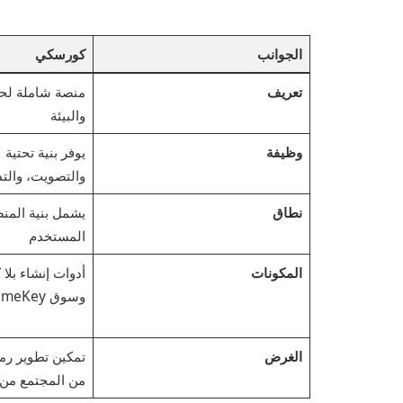
الجوانب
كورسكي
تعريف
منصة شاملة لحض
والبيئة
وظيفة
يوفر بنية تحتية 
والتصويت، والتد
نطاق
يشمل بنية المنص
المستخدم
المكونات
أدوات إنشاء بلا
وسوق MemeKey، ودمج DEX
الغرض
تمكين تطوير رمو
من المجتمع من ا