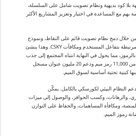
جهة بلا كود بديهية ونظام تصويت شامل على السلسلة،
بهم مع المساعدة في اختيار وتعزيز المشاريع الأكثر
من خلال دمج نظام تصويت قائم على النقاط، ونموذج
رمزي “MemeKey” ديناميكي، وآليات تحفيزية قوية مرتبطة بتفاعل المستخدم ومكافآت CSKY. وهذا ينشئ
الرموز، مما يحول في النهاية انتباه المجتمع إلى جذب
قابل للتحقق. مع أهداف طموحة لتمكين إنشاء أكثر من 11,000 رمز ميم ودعم 20 مليون عنوان مسجل
يدعم النظام البيئي لكورسكي بالكامل. يمكّن
ي، والرهانات، وكسب الحوافز، والوصول إلى ميزات
لمنصة، ومكافأة المساهمات، والحفاظ على التوازن