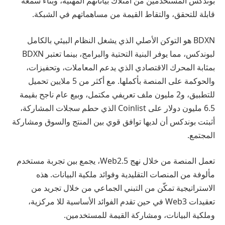
بوندكس المستخدمين من امتلاك بياناتهم المهنية، وبناء سمعة
قابلة للتحقق، والتقاط القيمة من مساهماتهم في الشبكة.
BDXN هو التوكن الأصلي الذي يشغل النظام البيئي بالكامل
لبوندكس، مما يوفر البنية التحتية والبرامج، بينما تعتبر BDXN
بمثابة المحرك الاقتصادي الذي يدعم المعاملات، وتحفيزات،
والحوكمة على المنصة بأكملها. مع أكثر من 5 ملايين تحميل
للتطبيق، و2 مليون ملف تعريفي مكتمل، وبيع عام ناجح بقيمة
6.5 مليون دولار على Coinlist الذي حطم سجلات المشاركة،
أثبتت بوندكس أن لديها توافق قوي بين المنتج والسوق ومشاركة
المجتمع.
تعمل المنصة من خلال نهج Web2.5، يجمع بين تجربة مستخدم
مألوفة من المنصات التقليدية وفوائد ملكية البيانات. هذه
الاستراتيجية تمكّن من التبني الجماعي من خلال تجريد من
تعقيدات Web3 في حين تقدم الفوائد الأساسية للا مركزية،
وملكية البيانات، ومشاركة القيمة للمستخدمين.