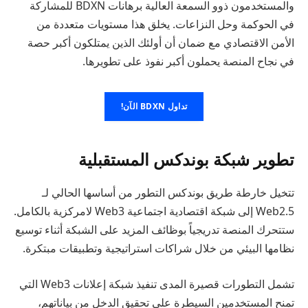
والمستخدمون ذوو السمعة العالية برهانات BDXN للمشاركة
في الحوكمة وحل النزاعات. يخلق هذا مستويات متعددة من
الأمن الاقتصادي مع ضمان أن أولئك الذين يمتلكون أكبر حصة
في نجاح المنصة يحملون أكبر نفوذ على تطويرها.
تداول BDXN الآن!
تطوير شبكة بوندكس المستقبلية
تتخيل خارطة طريق بوندكس التطور من أساسها الحالي لـ
Web2.5 إلى شبكة اقتصادية اجتماعية Web3 لامركزية بالكامل.
ستتحرك المنصة تدريجياً بوظائف المزيد على الشبكة أثناء توسيع
نظامها البيئي من خلال شراكات استراتيجية وتطبيقات مبتكرة.
تشمل التطورات قصيرة المدى تنفيذ شبكة إعلانات Web3 التي
تمنح المستخدمين السيطرة على تحقيق الدخل من بياناتهم،