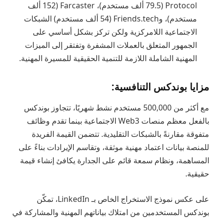
Protocol (79.5 ألف مستخدم)، Farcaster (152 ألف
مستخدم)، وFriends.tech (54 ألف مستخدم) الشبكات
الاجتماعية اللامركزية ولكن تركز بشكل أساسي على
الجمهور المتعلق بالعملات المشفرة وتفتقر إلى الميزات
المهنية الشاملة اللازمة للتنمية الحقيقية للمسيرة المهنية.
مزايا بوندكس التنافسية:
مع أكثر من 500,000 مستخدم نشط شهريًا، تتجاوز بوندكس
بالفعل معظم منصات Web3 الاجتماعية بينما تقدم وظائف
متفوقة مقارنةً بالشبكات التقليدية. تتضمن القيمة الفريدة
للمنصة بيانات اعتماد مهنية موثقة، وتقاسم الإيرادات بناءً على
المساهمة، ونظام سمعة قائم على الجدارة يكافئ إنشاء قيمة
حقيقية.
على عكس نموذج الاستخراج الخاص بـ LinkedIn، تمكّن
بوندكس المستخدمين من امتلاك بياناتهم المهنية والمشاركة في