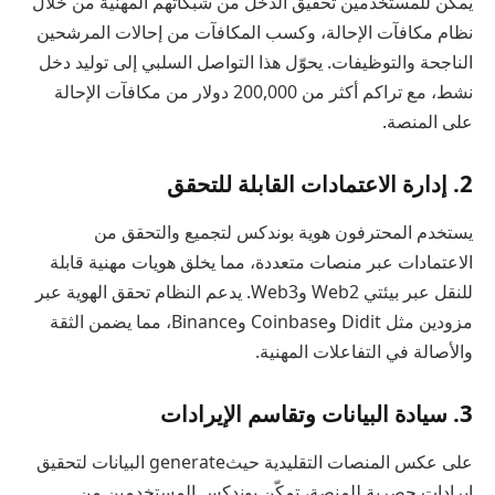
يمكن للمستخدمين تحقيق الدخل من شبكاتهم المهنية من خلال
نظام مكافآت الإحالة، وكسب المكافآت من إحالات المرشحين
الناجحة والتوظيفات. يحوّل هذا التواصل السلبي إلى توليد دخل
نشط، مع تراكم أكثر من 200,000 دولار من مكافآت الإحالة
على المنصة.
2. إدارة الاعتمادات القابلة للتحقق
يستخدم المحترفون هوية بوندكس لتجميع والتحقق من
الاعتمادات عبر منصات متعددة، مما يخلق هويات مهنية قابلة
للنقل عبر بيئتي Web2 وWeb3. يدعم النظام تحقق الهوية عبر
مزودين مثل Didit وCoinbase وBinance، مما يضمن الثقة
والأصالة في التفاعلات المهنية.
3. سيادة البيانات وتقاسم الإيرادات
على عكس المنصات التقليدية حيثgenerate البيانات لتحقيق
إيرادات حصرية للمنصة، تمكّن بوندكس المستخدمين من