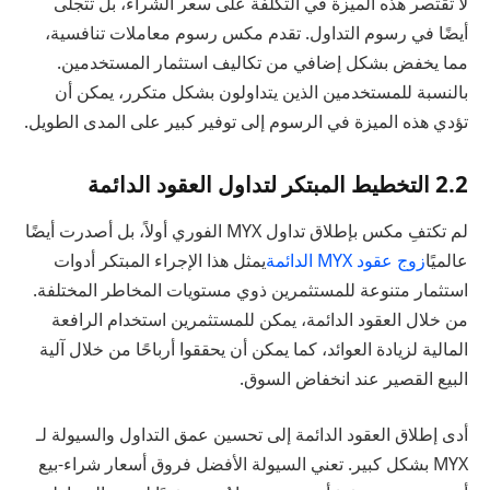
لا تقتصر هذه الميزة في التكلفة على سعر الشراء، بل تتجلى
أيضًا في رسوم التداول. تقدم مكس رسوم معاملات تنافسية،
مما يخفض بشكل إضافي من تكاليف استثمار المستخدمين.
بالنسبة للمستخدمين الذين يتداولون بشكل متكرر، يمكن أن
تؤدي هذه الميزة في الرسوم إلى توفير كبير على المدى الطويل.
2.2 التخطيط المبتكر لتداول العقود الدائمة
لم تكتفِ مكس بإطلاق تداول MYX الفوري أولاً، بل أصدرت أيضًا
عالميًا
زوج عقود MYX الدائمة
يمثل هذا الإجراء المبتكر أدوات
استثمار متنوعة للمستثمرين ذوي مستويات المخاطر المختلفة.
من خلال العقود الدائمة، يمكن للمستثمرين استخدام الرافعة
المالية لزيادة العوائد، كما يمكن أن يحققوا أرباحًا من خلال آلية
البيع القصير عند انخفاض السوق.
أدى إطلاق العقود الدائمة إلى تحسين عمق التداول والسيولة لـ
MYX بشكل كبير. تعني السيولة الأفضل فروق أسعار شراء-بيع