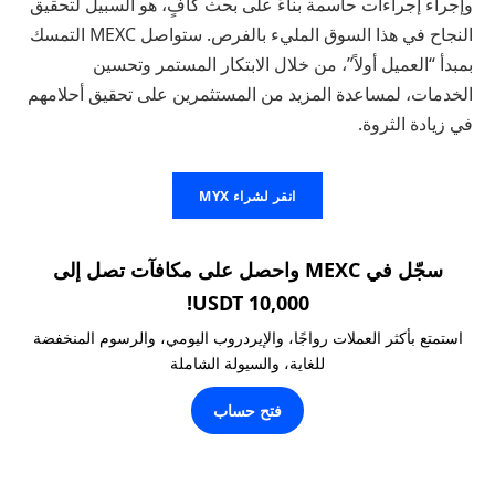
وإجراء إجراءات حاسمة بناءً على بحث كافٍ، هو السبيل لتحقيق
النجاح في هذا السوق المليء بالفرص. ستواصل MEXC التمسك
بمبدأ “العميل أولاً”، من خلال الابتكار المستمر وتحسين
الخدمات، لمساعدة المزيد من المستثمرين على تحقيق أحلامهم
في زيادة الثروة.
انقر لشراء MYX
سجّل في MEXC واحصل على مكافآت تصل إلى
10,000 USDT!
استمتع بأكثر العملات رواجًا، والإيردروب اليومي، والرسوم المنخفضة
للغاية، والسيولة الشاملة
فتح حساب