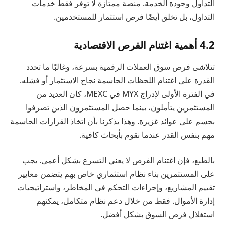
التداول وجودة الخدمة. منصة ممتازة لا توفر فقط خدمات
التداول، بل تخلق أيضًا فرص استثمار للمستخدمين.
4.2 أهمية اغتنام الفرص الاقتصادية
تتلاشى فرص سوق العملات الرقمية بسرعة، وغالبًا ما تحدد
القدرة على اغتنام اللحظات الحاسمة نجاح الاستثمار أو فشله.
في الفترة الأولى لإدراج MYX في MEXC، كان العديد من
المستثمرين يتأملون، بينما حصل المستثمرون الذين تصرفوا
بحسم على عوائد غزيرة. وهذا يذكرنا بأن اتخاذ القرارات الحاسمة
مهم بنفس القدر عندما نقوم بأبحاث كافية.
بالطبع، فإن اغتنام الفرص لا يعني التسرع بشكل أعمى. يجب
على المستثمرين بناء نظام استثماري خاص بهم يتضمن معايير
تقييم المشاريع، وإجراءات التحكم في المخاطر، واستراتيجيات
إدارة الأموال. فقط من خلال دعم نظام متكامل، يمكنهم
استغلال فرص السوق بشكل أفضل.