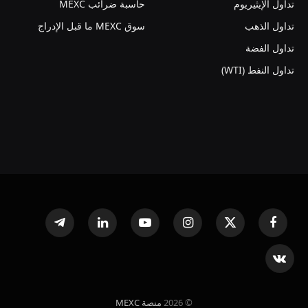
تداول الإيثيريوم
حاسبة ضرائب MEXC
تداول الذهب
سوق MEXC ما قبل الإدراج
تداول الفضة
تداول النفط (WTI)
فيسبوك
X
الانستغرام
يوتيوب
لينكدإن
تيلقرام
(Twitter)
VKontakte
© 2026
منصة MEXC