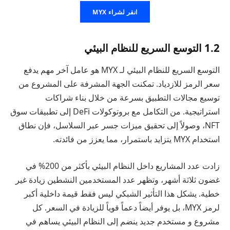
انقر لشراء MYX
1.2 التوسع السريع للنظام البيئي
التوسع السريع للنظام البيئي لـ MYX هو عامل آخر مهم يدفع
سعر الرمز للازدياد. تمكنت الجهة المشرفة على المشروع من
توسيع مجالات التطبيق بسرعة من خلال بناء شراكات
استراتيجية. من التكامل مع بروتوكولات DeFi إلى تطبيقات سوق
NFT، وصولاً إلى تحقيق ميزات جسر عبر السلاسل، فإن نطاق
استخدام MYX يتزايد باستمرار، مما يعزز من فائدته.
زادت عدد المشاريع داخل النظام البيئي بأكثر من 200% في
غضون ثلاثة أشهر، وتظهر عدد المستخدمين النشطين زيادة غير
خطية. يشكل هذا التأثير الشبكي ليس فقط قيمة داخلية أكبر
لرمز MYX، بل يوفر أيضاً دعماً قوياً للزيادة في السعر. كل
مشروع و مستخدم جديد ينضم إلى النظام البيئي يساهم في